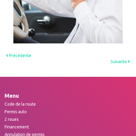
Précédente
Suivante
Menu
Code de la route
Permis auto
2 roues
Financement
Annulation de permis